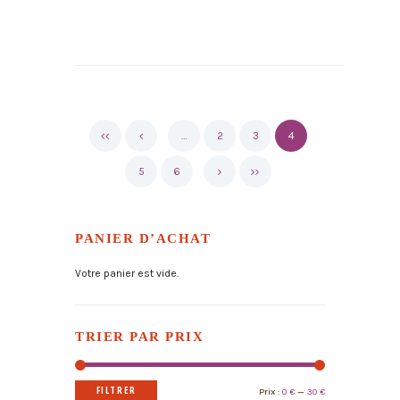
…
2
3
4
5
6
PANIER D’ACHAT
Votre panier est vide.
TRIER PAR PRIX
FILTRER
Prix
Prix
Prix :
0 €
—
30 €