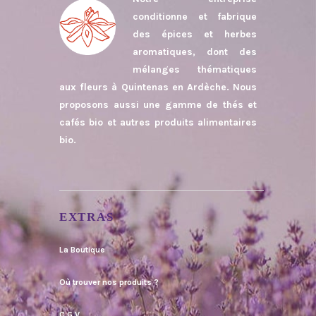
conditionne et fabrique
des épices et herbes
aromatiques, dont des
mélanges thématiques
aux fleurs à Quintenas en Ardèche. Nous
proposons aussi une gamme de thés et
cafés bio et autres produits alimentaires
bio.
EXTRAS
La Boutique
Où trouver nos produits ?
C.G.V.