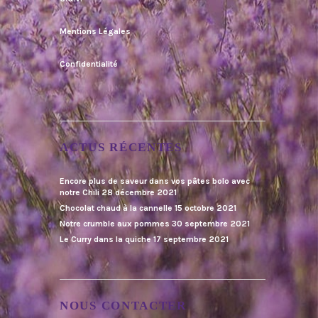
Mentions Légales
Confidentialité
ACTUS RÉCENTES
Encore plus de saveur dans vos pâtes bolo avec
notre Chili
28 décembre 2021
Chocolat chaud à la cannelle
15 octobre 2021
Notre crumble aux pommes
30 septembre 2021
Le Curry dans la quiche
17 septembre 2021
NOUS CONTACTER