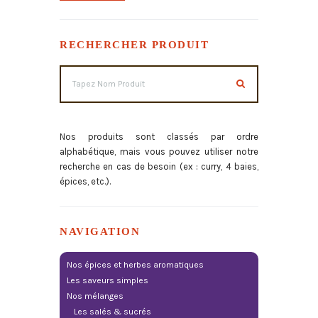
min
max
RECHERCHER PRODUIT
Nos produits sont classés par ordre
alphabétique, mais vous pouvez utiliser notre
recherche en cas de besoin (ex : curry, 4 baies,
épices, etc.).
NAVIGATION
Nos épices et herbes aromatiques
Les saveurs simples
Nos mélanges
Les salés & sucrés