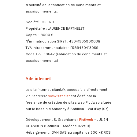
d’activité de la fabrication de condiments et
assaisonnements.
Société : OBIPRO
Propriétaire : LAURENCE BARTHELET
Capital : 8000 €
N°immatriculation SIRET : 45041305900038
TVA Intracommunautaire : FR89450413059
Code APE : 1084Z (Fabrication de condiments et
assaisonnements)
Site internet
Le site internet
sitael.fr
, accessible directement
via l’adresse
www.sitael.fr
est édité par la
freelance de création de sites web Pictiweb située
sur le bassin d’Annonay à Satillieu – Val d’Ay (07).
Développement & Graphisme :
Pictiweb
– JULIEN
CHAMBON (Satillieu – Ardèche 07290)
Hébergement : OVH SAS au capital de 500 k€ RCS