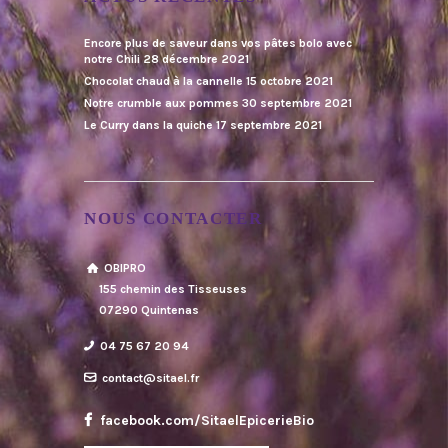
Encore plus de saveur dans vos pâtes bolo avec
notre Chili
28 décembre 2021
Chocolat chaud à la cannelle
15 octobre 2021
Notre crumble aux pommes
30 septembre 2021
Le Curry dans la quiche
17 septembre 2021
NOUS CONTACTER
OBIPRO
155 chemin des Tisseuses
07290 Quintenas
04 75 67 20 94
contact@sitael.fr
facebook.com/SitaelEpicerieBio