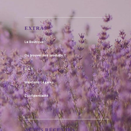
EXTRAS
La Boutique
Où trouver nos produits ?
C.G.V.
Mentions Légales
Confidentialité
ACTUS RÉCENTES