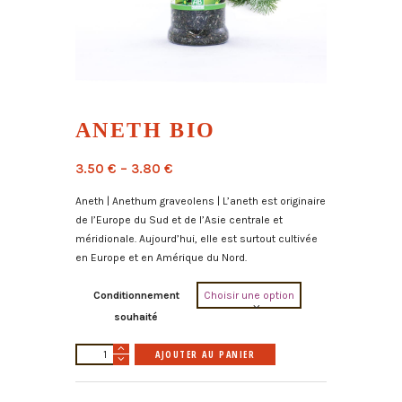
ANETH BIO
3.50
€
–
3.80
€
Aneth | Anethum graveolens | L’aneth est originaire
de l’Europe du Sud et de l’Asie centrale et
méridionale. Aujourd’hui, elle est surtout cultivée
en Europe et en Amérique du Nord.
Conditionnement
souhaité
quantité
A
AJOUTER AU PANIER
de
l
Aneth
t