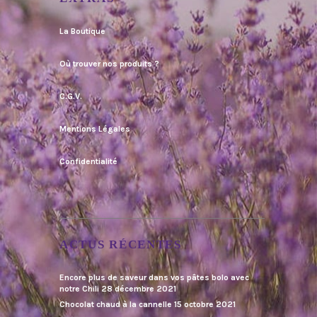
La Boutique
Où trouver nos produits ?
C.G.V.
Mentions Légales
Confidentialité
ACTUS RÉCENTES
Encore plus de saveur dans vos pâtes bolo avec
notre Chili
28 décembre 2021
Chocolat chaud à la cannelle
15 octobre 2021