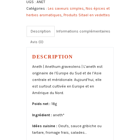
UGS :
ANET
bio
e
Catégories :
Les saveurs simples
,
Nos épices et
r
herbes aromatiques
,
Produits Sitael en vedettes
n
a
t
Description
Informations complémentaires
i
Avis (0)
v
e
:
DESCRIPTION
Aneth | Anethum graveolens | L’aneth est
originaire de l’Europe du Sud et de l’Asie
centrale et méridionale. Aujourd’hui, elle
est surtout cultivée en Europe et en
Amérique du Nord.
Poids net :
18g
Ingrédient :
aneth*
Idées cuisine :
Oeufs, sauce gribiche ou
tartare, fromage frais, salades…