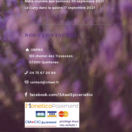
Notre crumble aux pommes
30 septembre 2021
Le Curry dans la quiche
17 septembre 2021
NOUS CONTACTER
OBIPRO
155 chemin des Tisseuses
07290 Quintenas
04 75 67 20 94
contact@sitael.fr
facebook.com/SitaelEpicerieBio