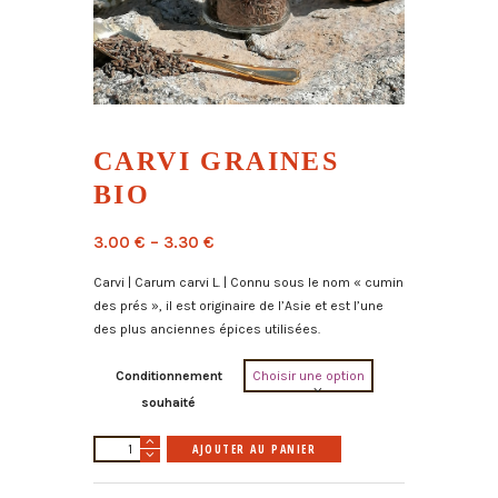
CARVI GRAINES
BIO
3.00
€
–
3.30
€
Carvi | Carum carvi L. | Connu sous le nom « cumin
des prés », il est originaire de l’Asie et est l’une
des plus anciennes épices utilisées.
Conditionnement
souhaité
quantité
A
AJOUTER AU PANIER
de
l
Carvi
t