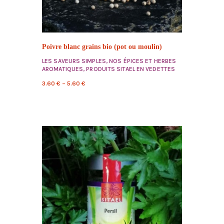
Poivre blanc grains bio (pot ou moulin)
LES SAVEURS SIMPLES
,
NOS ÉPICES ET HERBES
AROMATIQUES
,
PRODUITS SITAEL EN VEDETTES
3.60
€
–
5.60
€