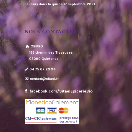
Le Curry dans la quiche
17 septembre 2021
NOUS CONTACTER
OBIPRO
155 chemin des Tisseuses
07290 Quintenas
04 75 67 20 94
contact@sitael.fr
facebook.com/SitaelEpicerieBio