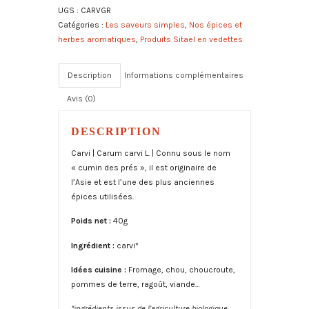
UGS :
CARVGR
graines
e
Catégories :
Les saveurs simples
,
Nos épices et
bio
r
herbes aromatiques
,
Produits Sitael en vedettes
n
a
t
Description
Informations complémentaires
i
Avis (0)
v
e
:
DESCRIPTION
Carvi | Carum carvi L. | Connu sous le nom
« cumin des prés », il est originaire de
l’Asie et est l’une des plus anciennes
épices utilisées.
Poids net :
40g
Ingrédient :
carvi*
Idées cuisine :
Fromage, chou, choucroute,
pommes de terre, ragoût, viande…
*ingrédients issus de l’agriculture biologique