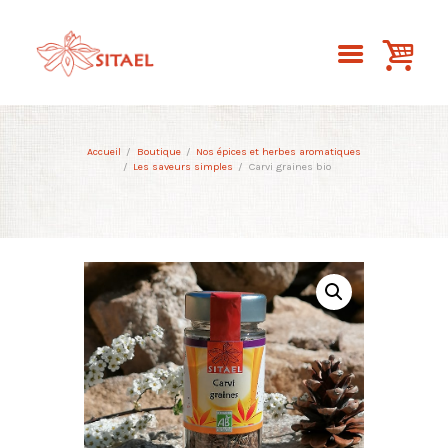
Accueil
Boutique
Nos épices et herbes aromatiques
Les saveurs simples
Carvi graines bio