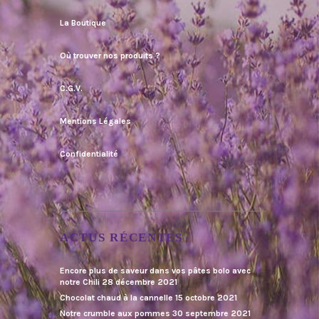
La Boutique
Où trouver nos produits ?
C.G.V.
Mentions Légales
Confidentialité
ACTUS RÉCENTES
Encore plus de saveur dans vos pâtes bolo avec
notre Chili
28 décembre 2021
Chocolat chaud à la cannelle
15 octobre 2021
Notre crumble aux pommes
30 septembre 2021