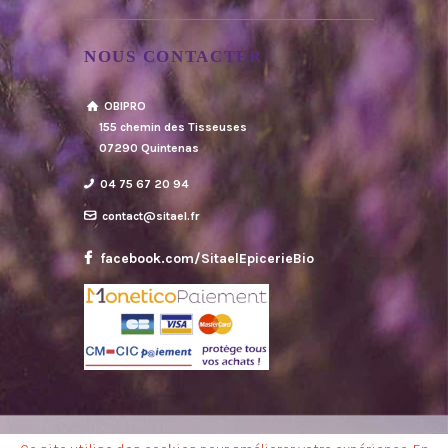
NOUS CONTACTER
OBIPRO
155 chemin des Tisseuses
07290 Quintenas
04 75 67 20 94
contact@sitael.fr
facebook.com/SitaelEpicerieBio