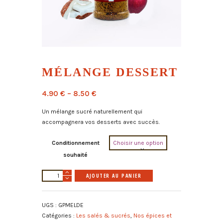
MÉLANGE DESSERT
4.90
€
–
8.50
€
Un mélange sucré naturellement qui
accompagnera vos desserts avec succès.
Conditionnement
souhaité
quantité
A
AJOUTER AU PANIER
de
l
Mélange
t
UGS :
GPMELDE
Dessert
e
Catégories :
Les salés & sucrés
,
Nos épices et
r