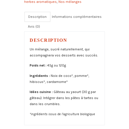
herbes aromatiques
,
Nos mélanges
n
a
t
Description
Informations complémentaires
i
Avis (0)
v
e
:
DESCRIPTION
Un mélange, sucré naturellement, qui
accompagnera vos desserts avec succès.
Poids net :
45g ou 120g
Ingrédients :
Noix de coco*, pomme*,
hibiscus*, cardamome*
Idées cuisine :
Gâteau au yaourt (30 g par
gâteau). Intégrer dans les pâtes à tartes ou
dans les crumbles.
*ingrédients issus de l’agriculture biologique