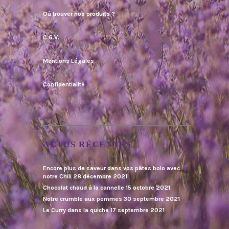
Où trouver nos produits ?
C.G.V.
Mentions Légales
Confidentialité
ACTUS RÉCENTES
Encore plus de saveur dans vos pâtes bolo avec
notre Chili
28 décembre 2021
Chocolat chaud à la cannelle
15 octobre 2021
Notre crumble aux pommes
30 septembre 2021
Le Curry dans la quiche
17 septembre 2021