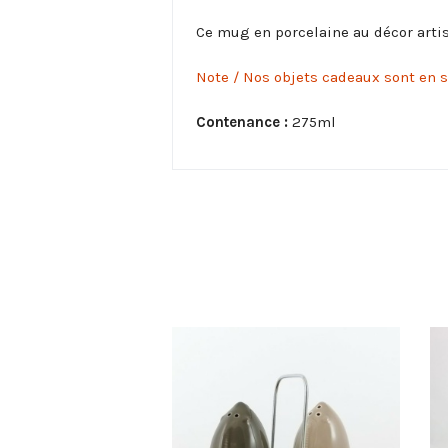
Ce mug en porcelaine au décor arti
Note / N
os objets cadeaux sont en sé
Contenance :
275ml