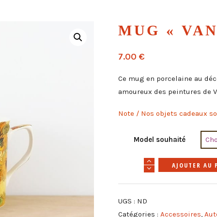
MUG « VAN
7.00
€
Ce mug en porcelaine au déco
amoureux des peintures de V
Note / N
os objets cadeaux son
Model souhaité
quantité
AJOUTER AU 
de
Mug
UGS :
ND
"Van
Catégories :
Accessoires
,
Aut
Gogh"