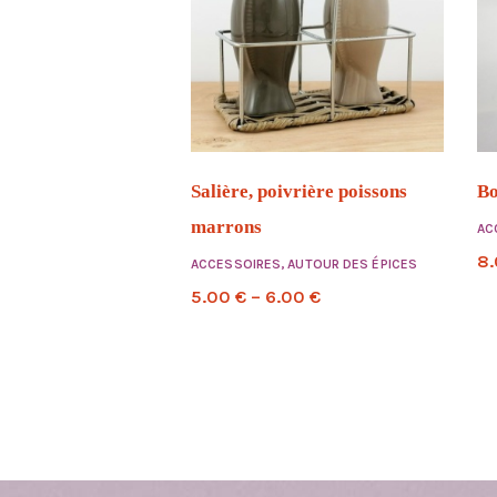
Salière, poivrière poissons
Bo
marrons
AC
8
ACCESSOIRES
,
AUTOUR DES ÉPICES
5.00
€
–
6.00
€