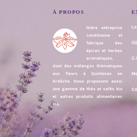
À PROPOS
E
La
Notre entreprise
conditionne et
Où
fabrique des
épices et herbes
C.
aromatiques,
dont des mélanges thématiques
aux fleurs à Quintenas en
Me
Ardèche. Nous proposons aussi
une gamme de thés et cafés bio
Co
et autres produits alimentaires
bio.