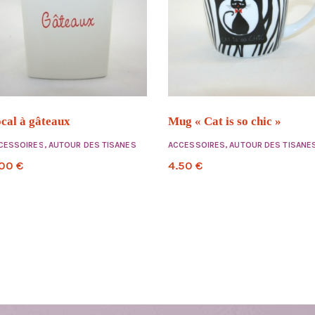
cal à gâteaux
Mug « Cat is so chic »
CESSOIRES
,
AUTOUR DES TISANES
ACCESSOIRES
,
AUTOUR DES TISANE
.00
€
4.50
€