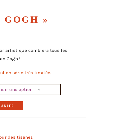
 GOGH »
r artistique comblera tous les
an Gogh !
t en série très limitée.
A
PANIER
l
t
e
our des tisanes
r