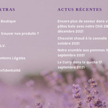
XTRAS
ACTUS RÉCENTES
 Boutique
Encore plus de saveur dans 
pâtes bolo avec notre Chili
2
décembre 2021
 trouver nos produits ?
Chocolat chaud à la cannelle
octobre 2021
G.V.
Notre crumble aux pommes
septembre 2021
ntions Légales
Le Curry dans la quiche
17
septembre 2021
nfidentialité