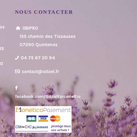
NOUS CONTACTER
vos
OBIPRO
8
155 chemin des Tisseuses
07290 Quintenas
15
04 75 67 20 94
30
contact@sitael.fr
facebook.com/SitaelEpicerieBio