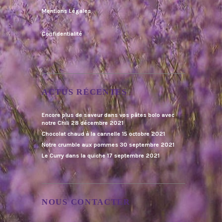
Mentions Légales
Confidentialité
ACTUS RÉCENTES
Encore plus de saveur dans vos pâtes bolo avec
notre Chili
28 décembre 2021
Chocolat chaud à la cannelle
15 octobre 2021
Notre crumble aux pommes
30 septembre 2021
Le Curry dans la quiche
17 septembre 2021
NOUS CONTACTER