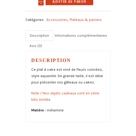
quantité
A
AJOUTER AU PANIER
de
l
Plat
t
Catégories :
Accessoires
,
Plateaux & paniers
à
e
cake
r
"Fleurs
n
Description
Informations complémentaires
aquarelle"
a
Avis (0)
t
i
v
DESCRIPTION
e
Ce plat à cake est
orné de fleurs colorées,
:
style aquarelle.
De grande taille, il est idéal
pour présenter vos gâteaux ou cakes.
Note / N
os objets cadeaux sont en série
très limitée.
Matière :
mélamine