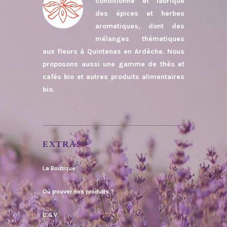
conditionne et fabrique
des épices et herbes
aromatiques, dont des
mélanges thématiques
aux fleurs à Quintenas en Ardèche. Nous
proposons aussi une gamme de thés et
cafés bio et autres produits alimentaires
bio.
EXTRAS
La Boutique
Où trouver nos produits ?
C.G.V.