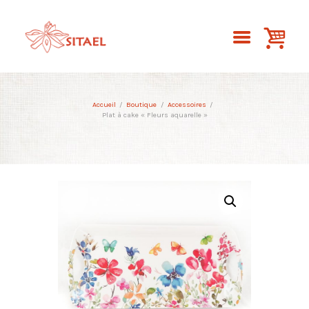
Accueil
Boutique
Accessoires
Plat à cake « Fleurs aquarelle »