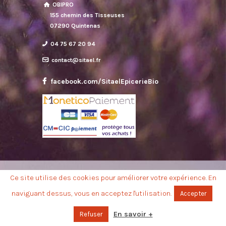
OBIPRO
155 chemin des Tisseuses
07290 Quintenas
04 75 67 20 94
contact@sitael.fr
facebook.com/SitaelEpicerieBio
Ce site utilise des cookies pour améliorer votre expérience. En
© 2025-2026
SITAEL - OBIPRO
. Tous droits
naviguant dessus, vous en acceptez l'utilisation.
Accepter
réservés. | Ce site e-commerce est une
réalisation "Made in Ardèche"
En savoir +
Refuser