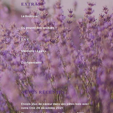
EXTRAS
La Boutique
Où trouver nos produits ?
C.G.V.
Mentions Légales
Confidentialité
ACTUS RÉCENTES
Encore plus de saveur dans vos pâtes bolo avec
notre Chili
28 décembre 2021