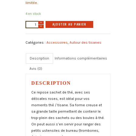
limitée.
4 en stock
quantité
A
AJOUTER AU PANIER
de
l
Repose
t
Catégories :
Accessoires
,
Autour des tisanes
sachet
e
"Roses"
r
n
Description
Informations complémentaires
a
Avis (0)
t
i
v
DESCRIPTION
e
Ce repose sachet de thé, avec ses
:
délicates roses, est idéal pour vos
moments thé / tisane. Sa forme creuse et
sa grande taille permettent de contenir le
trop-plein des sachets ou des boules à thé.
On peut aussi s’en servir pour ranger des
petits ustensiles de bureau (trombones,