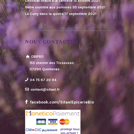
Chocolat chaud à la cannelle
15 octobre 2021
Notre crumble aux pommes
30 septembre 2021
Le Curry dans la quiche
17 septembre 2021
NOUS CONTACTER
OBIPRO
155 chemin des Tisseuses
07290 Quintenas
04 75 67 20 94
contact@sitael.fr
facebook.com/SitaelEpicerieBio