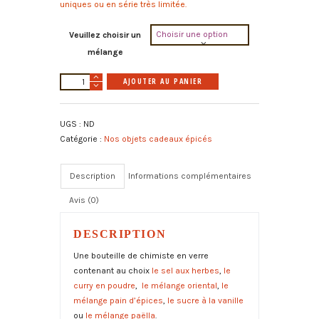
uniques ou en série très limitée.
Veuillez choisir un
mélange
quantité
A
AJOUTER AU PANIER
de
l
Bouteilles
t
UGS :
ND
de
e
Catégorie :
Nos objets cadeaux épicés
chimiste
r
avec
n
son
a
Description
Informations complémentaires
mélange
t
bio
Avis (0)
i
au
v
choix
e
DESCRIPTION
:
Une bouteille de chimiste en verre
contenant au choix
le sel aux herbes
,
le
curry en poudre
,
le mélange oriental
,
le
mélange pain d’épices
,
le sucre à la vanille
ou
le mélange paëlla
.