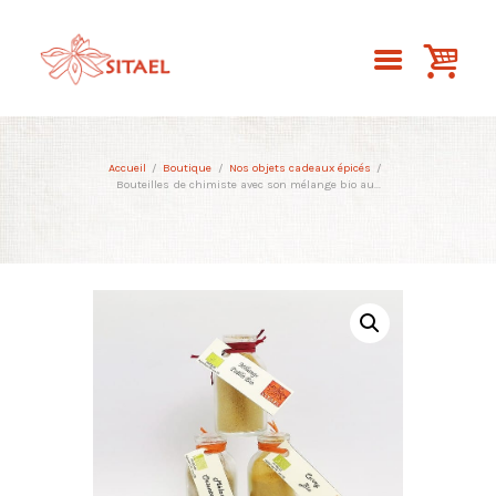
Accueil
Boutique
Nos objets cadeaux épicés
Bouteilles de chimiste avec son mélange bio au...