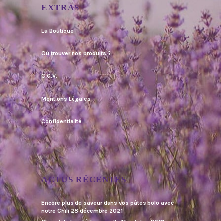
EXTRAS
La Boutique
Où trouver nos produits ?
C.G.V.
Mentions Légales
Confidentialité
ACTUS RÉCENTES
Encore plus de saveur dans vos pâtes bolo avec
notre Chili
28 décembre 2021