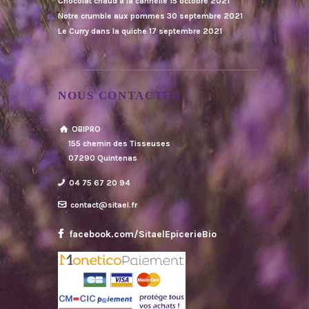
Chocolat chaud à la cannelle
15 octobre 2021
Notre crumble aux pommes
30 septembre 2021
Le Curry dans la quiche
17 septembre 2021
NOUS CONTACTER
OBIPRO
155 chemin des Tisseuses
07290 Quintenas
04 75 67 20 94
contact@sitael.fr
facebook.com/SitaelEpicerieBio