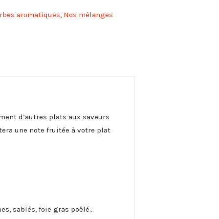
e
erbes aromatiques
,
Nos mélanges
r
n
a
t
i
v
e
:
ement d’autres plats aux saveurs
ra une note fruitée à votre plat
es, sablés, foie gras poêlé…