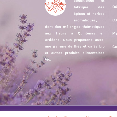
conditionne et
Où
fabrique des
épices et herbes
C.
aromatiques,
dont des mélanges thématiques
aux fleurs à Quintenas en
Me
Ardèche. Nous proposons aussi
une gamme de thés et cafés bio
Co
et autres produits alimentaires
bio.
© 2025-2026
SITAEL - OBIPR