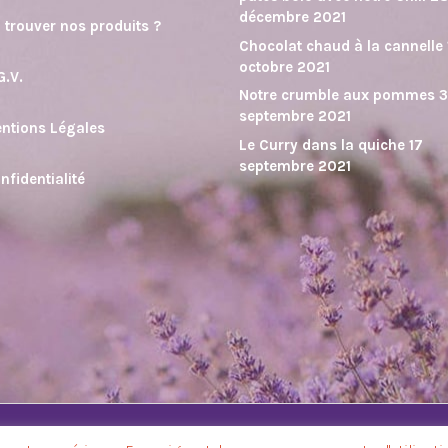
décembre 2021
 trouver nos produits ?
Chocolat chaud à la cannelle
octobre 2021
G.V.
Notre crumble aux pommes
septembre 2021
ntions Légales
Le Curry dans la quiche
17
septembre 2021
nfidentialité
O
. Tous droits réservés. | Ce site e-commerce est une réalisatio