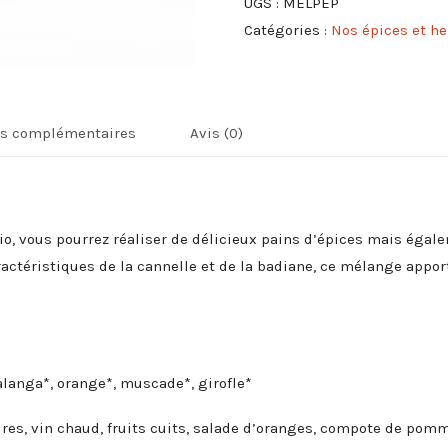
UGS :
MELPEP
Pain
Catégories :
Nos épices et h
d'épices
ns complémentaires
Avis (0)
o, vous pourrez réaliser de délicieux pains d’épices mais égal
ctéristiques de la cannelle et de la badiane, ce mélange apporte
alanga*, orange*, muscade*, girofle*
ures, vin chaud, fruits cuits, salade d’oranges, compote de pomm