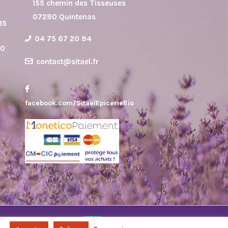
155 chemin des Tisseuses
07290 Quintenas
15
04 75 67 20 94
30
contact@sitael.fr
facebook.com/SitaelEpicerieBio
n "Made in Ardèche"