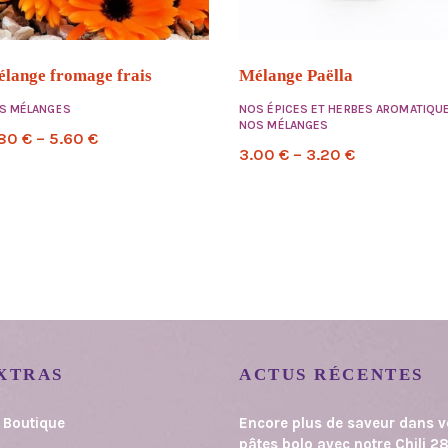
lange fromage frais
Mélange Paëlla
S MÉLANGES
NOS ÉPICES ET HERBES AROMATIQU
NOS MÉLANGES
.80
€
–
5.60
€
3.00
€
–
3.20
€
XTRAS
ACTUS RÉCENTES
 Boutique
Encore plus de saveur dans 
pâtes bolo avec notre Chili
2