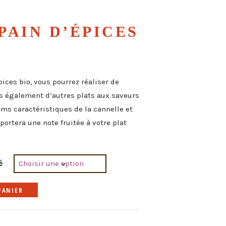
PAIN D’ÉPICES
ices bio, vous pourrez réaliser de
s également d’autres plats aux saveurs
ms caractéristiques de la cannelle et
ortera une note fruitée à votre plat
é
A
PANIER
l
t