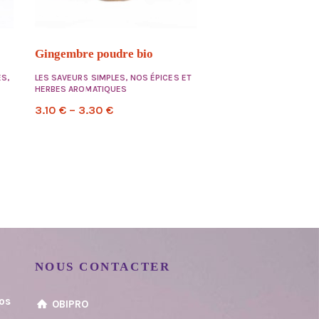
Gingembre poudre bio
ES
,
LES SAVEURS SIMPLES
,
NOS ÉPICES ET
HERBES AROMATIQUES
3.10
€
–
3.30
€
NOUS CONTACTER
vos
OBIPRO
8