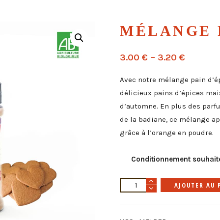
MÉLANGE 
3.00
€
–
3.20
€
Avec notre mélange pain d’ép
délicieux pains d’épices mai
d’automne. En plus des parfu
de la badiane, ce mélange app
grâce à l’orange en poudre.
Conditionnement souhait
quantité
AJOUTER AU 
de
Mélange