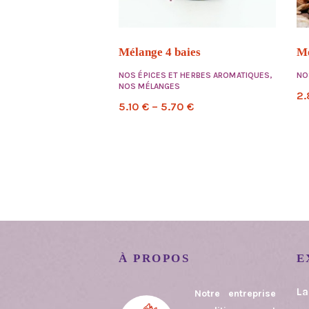
Mélange 4 baies
Mé
NOS ÉPICES ET HERBES AROMATIQUES
,
NO
NOS MÉLANGES
2
5.10
€
–
5.70
€
À PROPOS
E
La
Notre entreprise