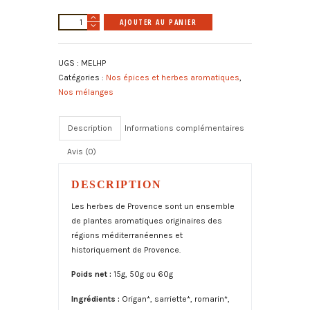
quantité
A
AJOUTER AU PANIER
de
l
Herbes
t
UGS :
MELHP
de
e
Catégories :
Nos épices et herbes aromatiques
,
Provence
r
Nos mélanges
bio
n
a
t
Description
Informations complémentaires
i
Avis (0)
v
e
:
DESCRIPTION
Les herbes de Provence sont un ensemble
de plantes aromatiques originaires des
régions méditerranéennes et
historiquement de Provence.
Poids net :
15g, 50g ou 60g
Ingrédients :
Origan*, sarriette*, romarin*,