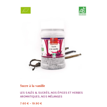
Sucre à la vanille
LES SALÉS & SUCRÉS
,
NOS ÉPICES ET HERBES
AROMATIQUES
,
NOS MÉLANGES
7.60
€
–
19.90
€