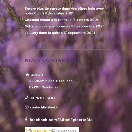
Encore plus de saveur dans vos pâtes bolo avec
notre Chili
28 décembre 2021
Chocolat chaud à la cannelle
15 octobre 2021
Notre crumble aux pommes
30 septembre 2021
Le Curry dans la quiche
17 septembre 2021
NOUS CONTACTER
OBIPRO
155 chemin des Tisseuses
07290 Quintenas
04 75 67 20 94
contact@sitael.fr
facebook.com/SitaelEpicerieBio