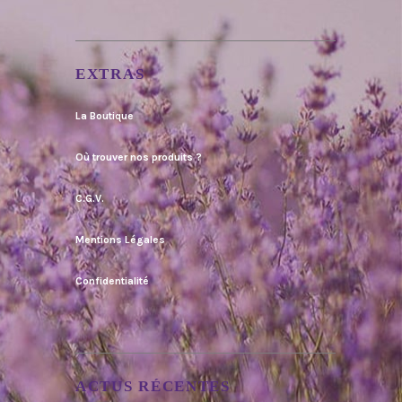
EXTRAS
La Boutique
Où trouver nos produits ?
C.G.V.
Mentions Légales
Confidentialité
ACTUS RÉCENTES