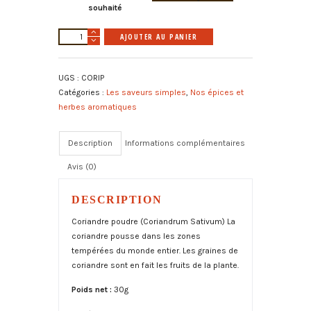
souhaité
quantité
A
AJOUTER AU PANIER
de
l
Coriandre
t
UGS :
CORIP
poudre
e
Catégories :
Les saveurs simples
,
Nos épices et
bio
r
herbes aromatiques
n
a
t
Description
Informations complémentaires
i
Avis (0)
v
e
:
DESCRIPTION
Coriandre poudre (Coriandrum Sativum) La
coriandre pousse dans les zones
tempérées du monde entier. Les graines de
coriandre sont en fait les fruits de la plante.
Poids net :
30g