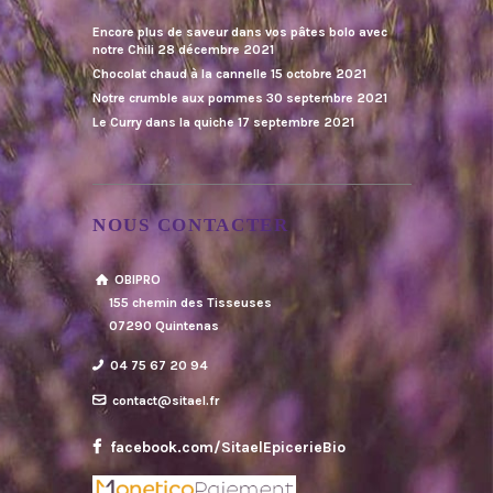
Encore plus de saveur dans vos pâtes bolo avec
notre Chili
28 décembre 2021
Chocolat chaud à la cannelle
15 octobre 2021
Notre crumble aux pommes
30 septembre 2021
Le Curry dans la quiche
17 septembre 2021
NOUS CONTACTER
OBIPRO
155 chemin des Tisseuses
07290 Quintenas
04 75 67 20 94
contact@sitael.fr
facebook.com/SitaelEpicerieBio