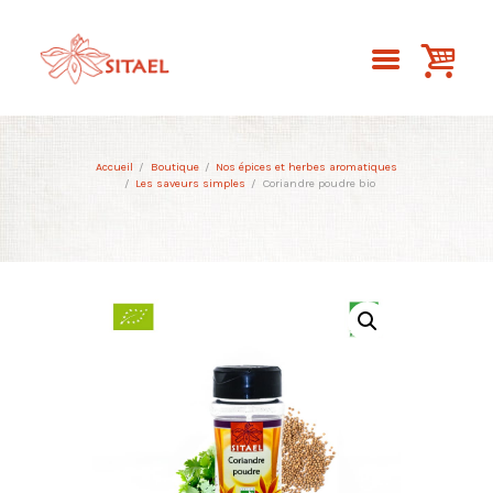
Accueil
Boutique
Nos épices et herbes aromatiques
Les saveurs simples
Coriandre poudre bio