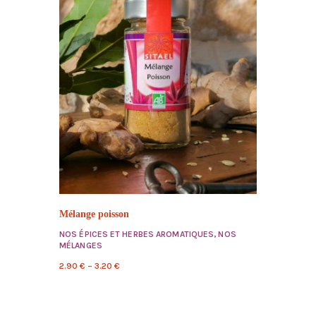
Mélange poisson
NOS ÉPICES ET HERBES AROMATIQUES
,
NOS
MÉLANGES
2.90
€
–
3.20
€