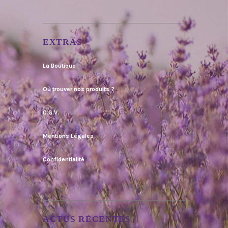
EXTRAS
La Boutique
Où trouver nos produits ?
C.G.V.
Mentions Légales
Confidentialité
ACTUS RÉCENTES