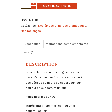
quantité
A
AJOUTER AU PANIER
de
l
Persillade
t
UGS :
MELPE
bio
e
Catégories :
Nos épices et herbes aromatiques
,
r
Nos mélanges
n
a
t
Description
Informations complémentaires
i
Avis (0)
v
e
:
DESCRIPTION
La persillade est un mélange classique à
base d’ail et de persil. Nous avons ajouté
des pétales de fleurs de souci pour leur
couleur et leur parfum unique.
Poids net :
15g ou 40g
Ingrédients :
Persil*, ail semoule*, ail
poudre*, souci*