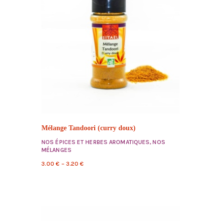
Mélange Tandoori (curry doux)
NOS ÉPICES ET HERBES AROMATIQUES
,
NOS
MÉLANGES
3.00
€
–
3.20
€