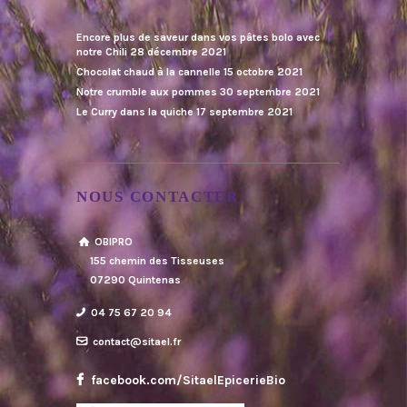
Encore plus de saveur dans vos pâtes bolo avec
notre Chili
28 décembre 2021
Chocolat chaud à la cannelle
15 octobre 2021
Notre crumble aux pommes
30 septembre 2021
Le Curry dans la quiche
17 septembre 2021
NOUS CONTACTER
OBIPRO
155 chemin des Tisseuses
07290 Quintenas
04 75 67 20 94
contact@sitael.fr
facebook.com/SitaelEpicerieBio