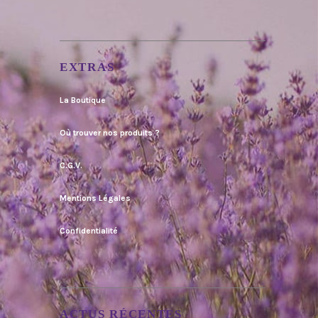
EXTRAS
La Boutique
Où trouver nos produits ?
C.G.V.
Mentions Légales
Confidentialité
ACTUS RÉCENTES