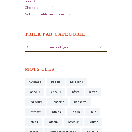
notre Chili
Chocolat chaud à la cannelle
Notre crumble aux pommes
TRIER PAR CATÉGORIE
Trier
par
catégorie
MOTS CLÉS
Automne
Basilic
Boissons
Cannelle
Cannelle
Chèvre
Citron
Cranberry
Desserts
Desserts
Entrepôt
Entrées
Epices
Frais
Gâteau
Gâteaux
Gâteaux
Herbes