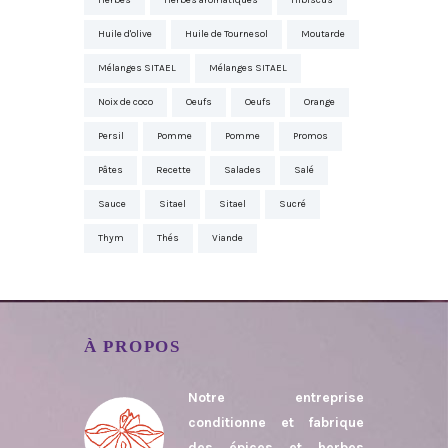
Herbes
Herbes aromatiques
Hibiscus
Huile d'olive
Huile de Tournesol
Moutarde
Mélanges SITAEL
Mélanges SITAEL
Noix de coco
Oeufs
Oeufs
Orange
Persil
Pomme
Pomme
Promos
Pâtes
Recette
Salades
Salé
Sauce
Sitael
Sitael
Sucré
Thym
Thés
Viande
À PROPOS
Notre entreprise
conditionne et fabrique
des épices et herbes