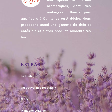
aromatiques, dont des
mélanges thématiques
aux fleurs à Quintenas en Ardèche. Nous
proposons aussi une gamme de thés et
cafés bio et autres produits alimentaires
bio.
EXTRAS
La Boutique
Où trouver nos produits ?
C.G.V.
Mentions Légales