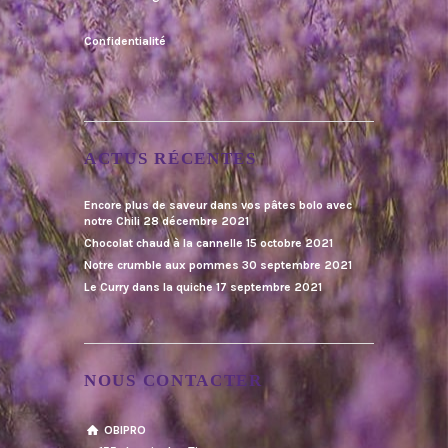
Confidentialité
ACTUS RÉCENTES
Encore plus de saveur dans vos pâtes bolo avec
notre Chili
28 décembre 2021
Chocolat chaud à la cannelle
15 octobre 2021
Notre crumble aux pommes
30 septembre 2021
Le Curry dans la quiche
17 septembre 2021
NOUS CONTACTER
OBIPRO