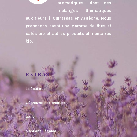
aromatiques, dont des
mélanges thématiques
aux fleurs à Quintenas en Ardèche. Nous
proposons aussi une gamme de thés et
cafés bio et autres produits alimentaires
bio.
EXTRAS
La Boutique
Où trouver nos produits ?
C.G.V.
Mentions Légales