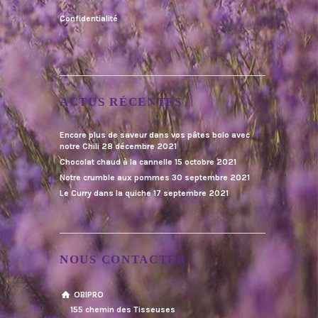
Confidentialité
ACTUS RÉCENTES
Encore plus de saveur dans vos pâtes bolo avec
notre Chili
28 décembre 2021
Chocolat chaud à la cannelle
15 octobre 2021
Notre crumble aux pommes
30 septembre 2021
Le Curry dans la quiche
17 septembre 2021
NOUS CONTACTER
OBIPRO
155 chemin des Tisseuses