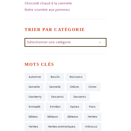
Chocolat chaud à la cannelle
Notre crumble aux pommes
TRIER PAR CATÉGORIE
Trier
par
catégorie
MOTS CLÉS
Automne
Basilic
Boissons
Cannelle
Cannelle
Chèvre
Citron
Cranberry
Desserts
Desserts
Entrepôt
Entrées
Epices
Frais
Gâteau
Gâteaux
Gâteaux
Herbes
Herbes
Herbes aromatiques
Hibiscus