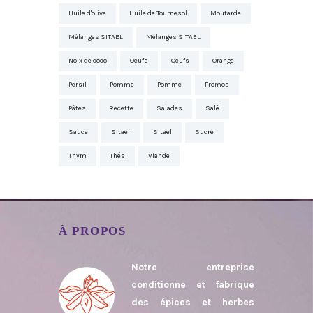
Huile d'olive
Huile de Tournesol
Moutarde
Mélanges SITAEL
Mélanges SITAEL
Noix de coco
Oeufs
Oeufs
Orange
Persil
Pomme
Pomme
Promos
Pâtes
Recette
Salades
Salé
Sauce
Sitael
Sitael
Sucré
Thym
Thés
Viande
À PROPOS
Notre entreprise
conditionne et fabrique
des épices et herbes