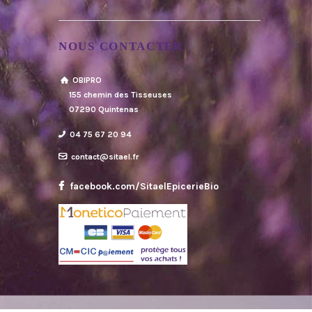
NOUS CONTACTER
OBIPRO
155 chemin des Tisseuses
07290 Quintenas
04 75 67 20 94
contact@sitael.fr
facebook.com/SitaelEpicerieBio