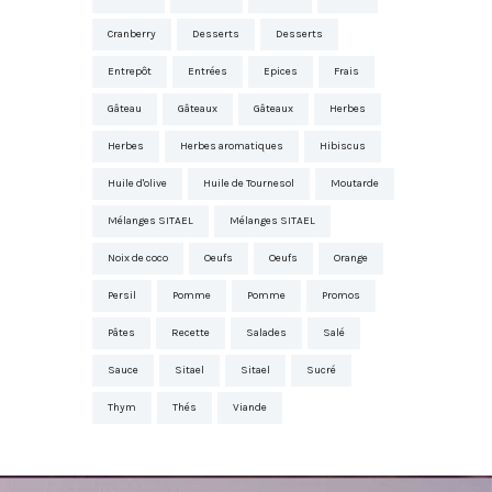
Cranberry
Desserts
Desserts
Entrepôt
Entrées
Epices
Frais
Gâteau
Gâteaux
Gâteaux
Herbes
Herbes
Herbes aromatiques
Hibiscus
Huile d'olive
Huile de Tournesol
Moutarde
Mélanges SITAEL
Mélanges SITAEL
Noix de coco
Oeufs
Oeufs
Orange
Persil
Pomme
Pomme
Promos
Pâtes
Recette
Salades
Salé
Sauce
Sitael
Sitael
Sucré
Thym
Thés
Viande