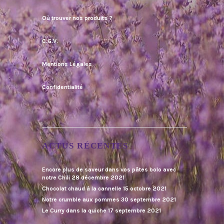
Où trouver nos produits ?
C.G.V.
Mentions Légales
Confidentialité
ACTUS RÉCENTES
Encore plus de saveur dans vos pâtes bolo avec
notre Chili
28 décembre 2021
Chocolat chaud à la cannelle
15 octobre 2021
Notre crumble aux pommes
30 septembre 2021
Le Curry dans la quiche
17 septembre 2021