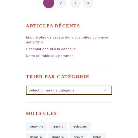
1
2
ARTICLES RÉCENTS
Encore plus de saveur dans vos pâtes bolo avec
notre Chili
Chocolat chaud à la cannelle
Notre crumble aux pommes
TRIER PAR CATÉGORIE
Trier
par
catégorie
MOTS CLÉS
Automne
Basilic
Boissons
Cannelle
Cannelle
Chèvre
Citron