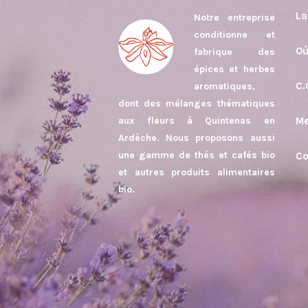
La
Notre entreprise
conditionne et
Où
fabrique des
épices et herbes
C.
aromatiques,
dont des mélanges thématiques
aux fleurs à Quintenas en
Me
Ardèche. Nous proposons aussi
une gamme de thés et cafés bio
Co
et autres produits alimentaires
bio.