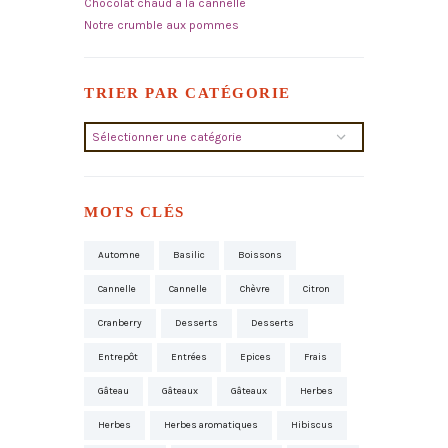
Chocolat chaud à la cannelle
Notre crumble aux pommes
TRIER PAR CATÉGORIE
Trier
par
catégorie
MOTS CLÉS
Automne
Basilic
Boissons
Cannelle
Cannelle
Chèvre
Citron
Cranberry
Desserts
Desserts
Entrepôt
Entrées
Epices
Frais
Gâteau
Gâteaux
Gâteaux
Herbes
Herbes
Herbes aromatiques
Hibiscus