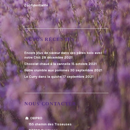
Confidentialité
ACTUS RÉCENTES
Encore plus de saveur dans vos pâtes bolo avec
notre Chili
28 décembre 2021
Chocolat chaud à la cannelle
15 octobre 2021
Notre crumble aux pommes
30 septembre 2021
Le Curry dans la quiche
17 septembre 2021
NOUS CONTACTER
OBIPRO
155 chemin des Tisseuses