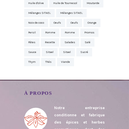
Huile d'olive
Huile de Tournesol
Moutarde
Mélanges SITAEL
Mélanges SITAEL
Noix de coco
Oeufs
Oeufs
Orange
Persil
Pomme
Pomme
Promos
Pâtes
Recette
Salades
Salé
Sauce
Sitael
Sitael
Sucré
Thym
Thés
Viande
À PROPOS
Notre entreprise
conditionne et fabrique
des épices et herbes