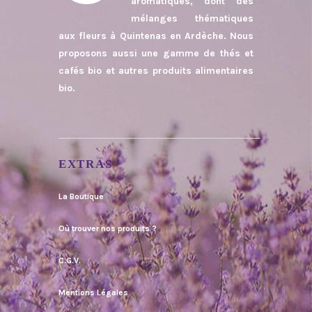
aromatiques, dont des
mélanges thématiques
aux fleurs à Quintenas en Ardèche. Nous
proposons aussi une gamme de thés et
cafés bio et autres produits alimentaires
bio.
EXTRAS
La Boutique
Où trouver nos produits ?
C.G.V.
Mentions Légales