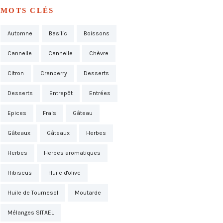
MOTS CLÉS
Automne
Basilic
Boissons
Cannelle
Cannelle
Chèvre
Citron
Cranberry
Desserts
Desserts
Entrepôt
Entrées
Epices
Frais
Gâteau
Gâteaux
Gâteaux
Herbes
Herbes
Herbes aromatiques
Hibiscus
Huile d'olive
Huile de Tournesol
Moutarde
Mélanges SITAEL