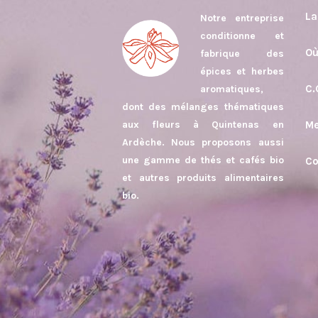
La
Notre entreprise
conditionne et
Où
fabrique des
épices et herbes
C.
aromatiques,
dont des mélanges thématiques
aux fleurs à Quintenas en
Me
Ardèche. Nous proposons aussi
une gamme de thés et cafés bio
Co
et autres produits alimentaires
bio.