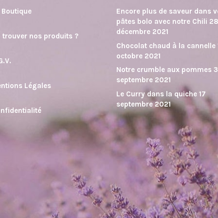
 Boutique
Encore plus de saveur dans 
pâtes bolo avec notre Chili
2
décembre 2021
 trouver nos produits ?
Chocolat chaud à la cannelle
octobre 2021
G.V.
Notre crumble aux pommes
septembre 2021
ntions Légales
Le Curry dans la quiche
17
septembre 2021
nfidentialité