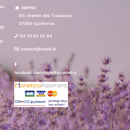
vos
OBIPRO
8
155 chemin des Tisseuses
07290 Quintenas
15
04 75 67 20 94
30
contact@sitael.fr
facebook.com/SitaelEpicerieBio