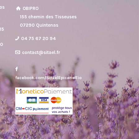
vos
OBIPRO
8
155 chemin des Tisseuses
07290 Quintenas
15
04 75 67 20 94
30
contact@sitael.fr
facebook.com/SitaelEpicerieBio