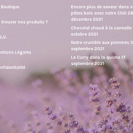
 Boutique
Encore plus de saveur dans 
pâtes bolo avec notre Chili
2
décembre 2021
 trouver nos produits ?
Chocolat chaud à la cannelle
octobre 2021
G.V.
Notre crumble aux pommes
septembre 2021
ntions Légales
Le Curry dans la quiche
17
septembre 2021
nfidentialité