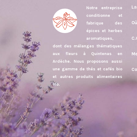
La
Notre entreprise
conditionne et
Où
fabrique des
épices et herbes
C.
aromatiques,
dont des mélanges thématiques
aux fleurs à Quintenas en
Me
Ardèche. Nous proposons aussi
une gamme de thés et cafés bio
Co
et autres produits alimentaires
bio.