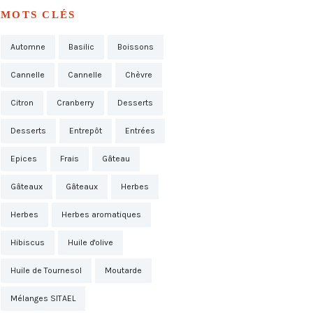
MOTS CLÉS
Automne
Basilic
Boissons
Cannelle
Cannelle
Chèvre
Citron
Cranberry
Desserts
Desserts
Entrepôt
Entrées
Epices
Frais
Gâteau
Gâteaux
Gâteaux
Herbes
Herbes
Herbes aromatiques
Hibiscus
Huile d'olive
Huile de Tournesol
Moutarde
Mélanges SITAEL