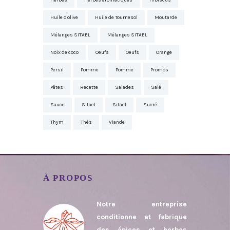
Herbes
Herbes aromatiques
Hibiscus
Huile d'olive
Huile de Tournesol
Moutarde
Mélanges SITAEL
Mélanges SITAEL
Noix de coco
Oeufs
Oeufs
Orange
Persil
Pomme
Pomme
Promos
Pâtes
Recette
Salades
Salé
Sauce
Sitael
Sitael
Sucré
Thym
Thés
Viande
À PROPOS
Notre entreprise
conditionne et fabrique
des épices et herbes