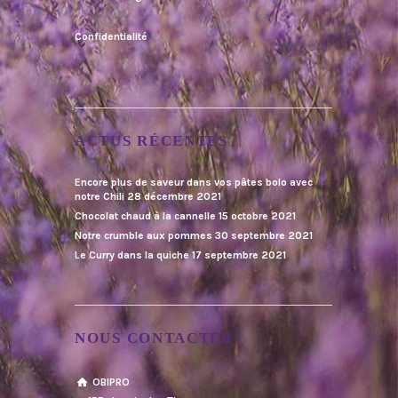
Confidentialité
ACTUS RÉCENTES
Encore plus de saveur dans vos pâtes bolo avec
notre Chili
28 décembre 2021
Chocolat chaud à la cannelle
15 octobre 2021
Notre crumble aux pommes
30 septembre 2021
Le Curry dans la quiche
17 septembre 2021
NOUS CONTACTER
OBIPRO