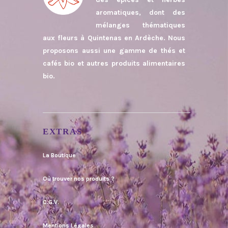
aromatiques, dont des
mélanges thématiques
aux fleurs à Quintenas en Ardèche. Nous
proposons aussi une gamme de thés et
cafés bio et autres produits alimentaires
bio.
EXTRAS
La Boutique
Où trouver nos produits ?
C.G.V.
Mentions Légales