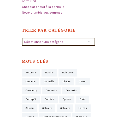
notre Chili
Chocolat chaud à la cannelle
Notre crumble aux pommes
TRIER PAR CATÉGORIE
Trier
par
catégorie
MOTS CLÉS
Automne
Basilic
Boissons
Cannelle
Cannelle
Chèvre
Citron
Cranberry
Desserts
Desserts
Entrepôt
Entrées
Epices
Frais
Gâteau
Gâteaux
Gâteaux
Herbes