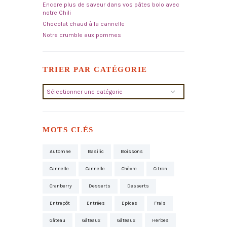
Encore plus de saveur dans vos pâtes bolo avec
notre Chili
Chocolat chaud à la cannelle
Notre crumble aux pommes
TRIER PAR CATÉGORIE
Trier
par
catégorie
MOTS CLÉS
Automne
Basilic
Boissons
Cannelle
Cannelle
Chèvre
Citron
Cranberry
Desserts
Desserts
Entrepôt
Entrées
Epices
Frais
Gâteau
Gâteaux
Gâteaux
Herbes