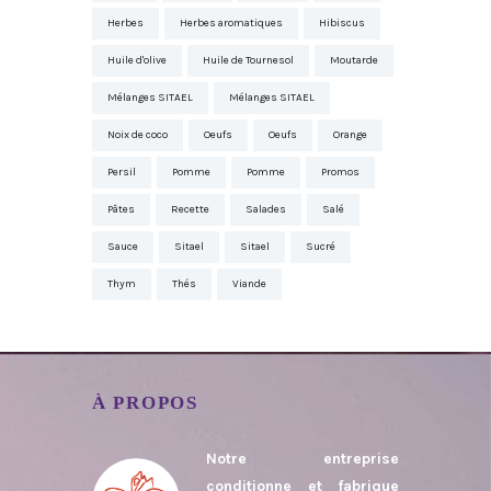
Herbes
Herbes aromatiques
Hibiscus
Huile d'olive
Huile de Tournesol
Moutarde
Mélanges SITAEL
Mélanges SITAEL
Noix de coco
Oeufs
Oeufs
Orange
Persil
Pomme
Pomme
Promos
Pâtes
Recette
Salades
Salé
Sauce
Sitael
Sitael
Sucré
Thym
Thés
Viande
À PROPOS
Notre entreprise
conditionne et fabrique