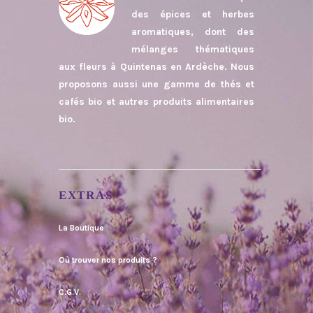
des épices et herbes
aromatiques, dont des
mélanges thématiques
aux fleurs à Quintenas en Ardèche. Nous
proposons aussi une gamme de thés et
cafés bio et autres produits alimentaires
bio.
EXTRAS
La Boutique
Où trouver nos produits ?
C.G.V.