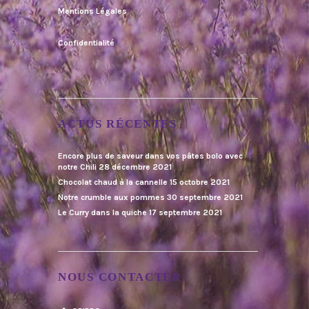
Mentions Légales
Confidentialité
ACTUS RÉCENTES
Encore plus de saveur dans vos pâtes bolo avec
notre Chili
28 décembre 2021
Chocolat chaud à la cannelle
15 octobre 2021
Notre crumble aux pommes
30 septembre 2021
Le Curry dans la quiche
17 septembre 2021
NOUS CONTACTER