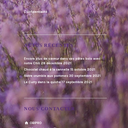
Confidentialité
ACTUS RÉCENTES
Encore plus de saveur dans vos pâtes bolo avec
notre Chili
28 décembre 2021
Chocolat chaud à la cannelle
15 octobre 2021
Notre crumble aux pommes
30 septembre 2021
Le Curry dans la quiche
17 septembre 2021
NOUS CONTACTER
OBIPRO