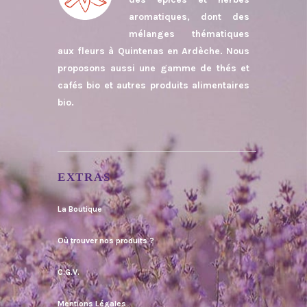
aromatiques, dont des
mélanges thématiques
aux fleurs à Quintenas en Ardèche. Nous
proposons aussi une gamme de thés et
cafés bio et autres produits alimentaires
bio.
EXTRAS
La Boutique
Où trouver nos produits ?
C.G.V.
Mentions Légales