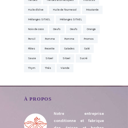
Herbes
Herbes aromatiques
Hibiscus
Huile d'olive
Huile de Tournesol
Moutarde
Mélanges SITAEL
Mélanges SITAEL
Noix de coco
Oeufs
Oeufs
Orange
Persil
Pomme
Pomme
Promos
Pâtes
Recette
Salades
Salé
Sauce
Sitael
Sitael
Sucré
Thym
Thés
Viande
À PROPOS
Notre entreprise
conditionne et fabrique
des épices et herbes