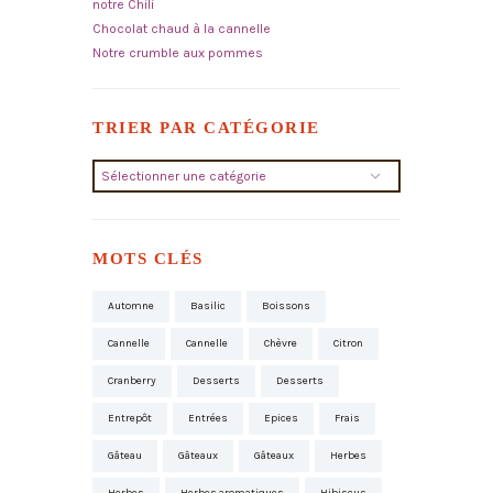
notre Chili
Chocolat chaud à la cannelle
Notre crumble aux pommes
TRIER PAR CATÉGORIE
Trier
par
catégorie
MOTS CLÉS
Automne
Basilic
Boissons
Cannelle
Cannelle
Chèvre
Citron
Cranberry
Desserts
Desserts
Entrepôt
Entrées
Epices
Frais
Gâteau
Gâteaux
Gâteaux
Herbes