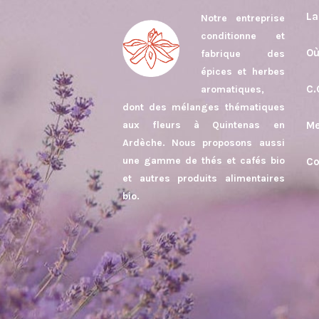
La
Notre entreprise
conditionne et
Où
fabrique des
épices et herbes
C.
aromatiques,
dont des mélanges thématiques
aux fleurs à Quintenas en
Me
Ardèche. Nous proposons aussi
une gamme de thés et cafés bio
Co
et autres produits alimentaires
bio.