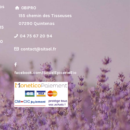
vos
OBIPRO
8
155 chemin des Tisseuses
07290 Quintenas
15
04 75 67 20 94
30
contact@sitael.fr
facebook.com/SitaelEpicerieBio