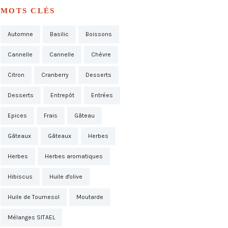
MOTS CLÉS
Automne
Basilic
Boissons
Cannelle
Cannelle
Chèvre
Citron
Cranberry
Desserts
Desserts
Entrepôt
Entrées
Epices
Frais
Gâteau
Gâteaux
Gâteaux
Herbes
Herbes
Herbes aromatiques
Hibiscus
Huile d'olive
Huile de Tournesol
Moutarde
Mélanges SITAEL