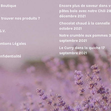
 Boutique
Encore plus de saveur dans 
pâtes bolo avec notre Chili
2
décembre 2021
 trouver nos produits ?
Chocolat chaud à la cannelle
octobre 2021
G.V.
Notre crumble aux pommes
septembre 2021
ntions Légales
Le Curry dans la quiche
17
septembre 2021
nfidentialité